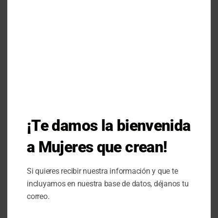
fortalecer y ampliar la
acción política de…
7 de agosto de 2023
¡Te damos la bienvenida
a Mujeres que crean!
Si quieres recibir nuestra información y que te
incluyamos en nuestra base de datos, déjanos tu
Artículos
correo.
Noviembre 2015: ¿Qué hay de
nuevo con las Mujeres?