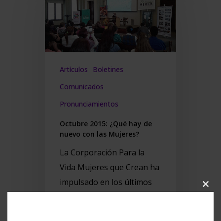
Artículos
Boletines
Comunicados
Pronunciamientos
Octubre 2015: ¿Qué hay de
nuevo con las Mujeres?
La Corporación Para la
Vida Mujeres que Crean ha
impulsado en los últimos
Clos
meses una serie de
this
modu
actividades dirigidas a