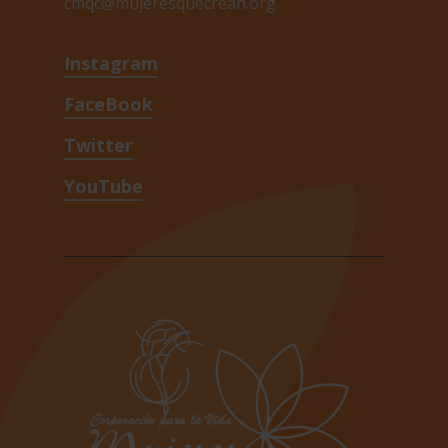
cmqc@mujeresquecrean.org
Instagram
FaceBook
Twitter
YouTube