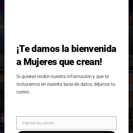
¡Te damos la bienvenida
Marzo-abril 2016: ¿Qué hay de nuevo con las
Mujeres?
a Mujeres que crean!
Si quieres recibir nuestra información y que te
incluyamos en nuestra base de datos, déjanos tu
correo.
Ingrese su correo
Correo