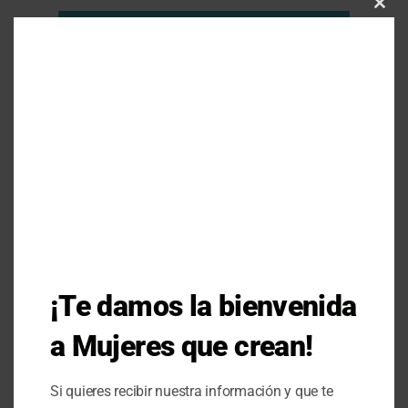
Clos
this
modu
Construyendo Juntas Nuestra Agenda
¡Te damos la bienvenida
Ciudadana de Mujeres del Municipio de
Pueblorico 2018-2028
a Mujeres que crean!
Descargar
Si quieres recibir nuestra información y que te