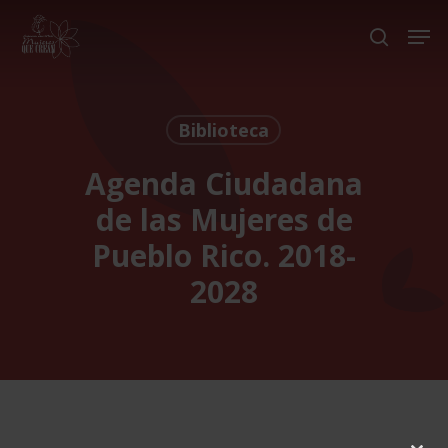
Skip
Men
to
search
Close
main
Menu
content
Biblioteca
Agenda Ciudadana
de las Mujeres de
Pueblo Rico. 2018-
2028