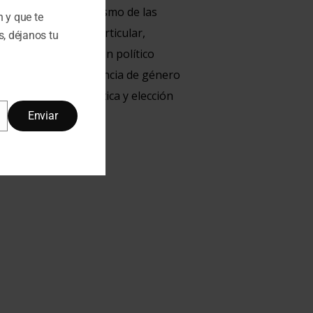
omover el protagonismo de las
n y que te
lítica, y de modo particular,
, déjanos tu
ón de la participación político
 mujeres con consciencia de género
ias de decisión política y elección
Enviar