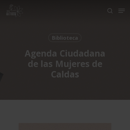
Skip
Men
to
search
Close
main
Menu
content
Biblioteca
Agenda Ciudadana
de las Mujeres de
Caldas