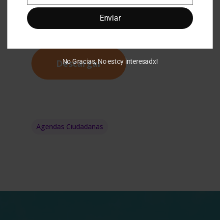
Correo
de los derechos de las mujeres en el
Enviar
municipio.
No Gracias, No estoy interesadx!
Descargar
Agendas Ciudadanas