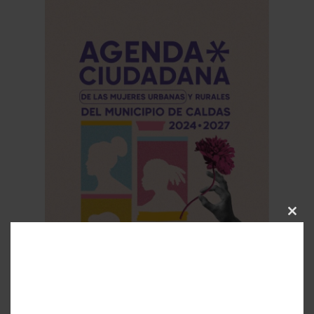
Clos
this
modu